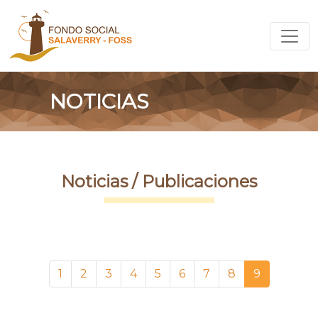
NOTICIAS
Noticias / Publicaciones
1
2
3
4
5
6
7
8
9