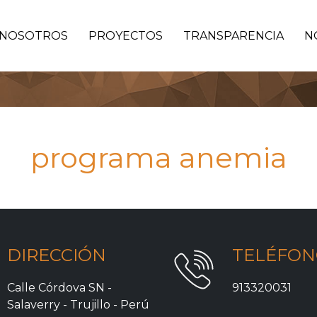
NOSOTROS
PROYECTOS
TRANSPARENCIA
N
programa anemia
DIRECCIÓN
TELÉFO
Calle Córdova SN -
913320031
Salaverry - Trujillo - Perú